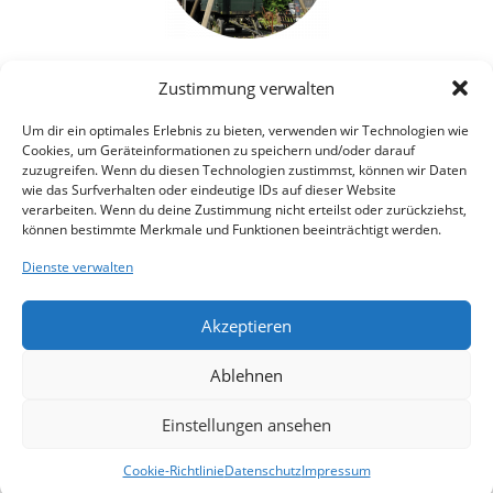
Zeche Eimerweise. Kleinbergbau
Zustimmung verwalten
nach 1945 (Dauerausstellung)
Um dir ein optimales Erlebnis zu bieten, verwenden wir Technologien wie
Auftraggeber: LWL-Industriemuseum Zeche
Cookies, um Geräteinformationen zu speichern und/oder darauf
zuzugreifen. Wenn du diesen Technologien zustimmst, können wir Daten
Nachtigall, Witten (2003)
wie das Surfverhalten oder eindeutige IDs auf dieser Website
verarbeiten. Wenn du deine Zustimmung nicht erteilst oder zurückziehst,
mehr
können bestimmte Merkmale und Funktionen beeinträchtigt werden.
Dienste verwalten
[Zurück]
Akzeptieren
Ablehnen
Einstellungen ansehen
Cookie-Richtlinie
Datenschutz
Impressum