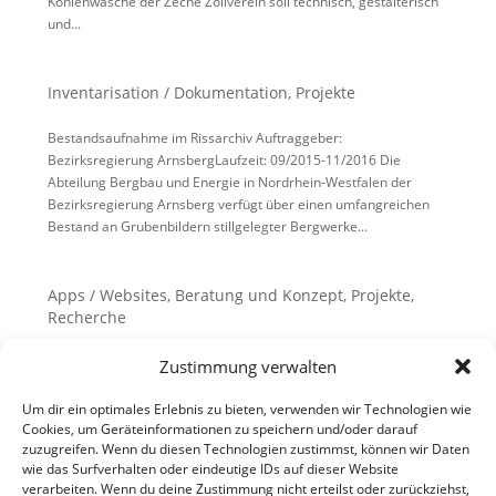
Kohlenwäsche der Zeche Zollverein soll technisch, gestalterisch
und...
Inventarisation / Dokumentation
,
Projekte
Bestandsaufnahme im Rissarchiv Auftraggeber:
Bezirksregierung ArnsbergLaufzeit: 09/2015-11/2016 Die
Abteilung Bergbau und Energie in Nordrhein-Westfalen der
Bezirksregierung Arnsberg verfügt über einen umfangreichen
Bestand an Grubenbildern stillgelegter Bergwerke...
Apps / Websites
,
Beratung und Konzept
,
Projekte
,
Recherche
Themenroute “Wasser: Werke, Türme und Turbinen” (Route der
Zustimmung verwalten
Industriekultur) Auftraggeber: Regionalverband Ruhr (RVR),
EssenFreischaltung: 01/2016 UNESCO-Welterbe Zeche Zollverein
Um dir ein optimales Erlebnis zu bieten, verwenden wir Technologien wie
Cookies, um Geräteinformationen zu speichern und/oder darauf
Schacht XII (Foto: RIK/Guntram Walter) Mit der rasanten
zuzugreifen. Wenn du diesen Technologien zustimmst, können wir Daten
industriellen...
wie das Surfverhalten oder eindeutige IDs auf dieser Website
verarbeiten. Wenn du deine Zustimmung nicht erteilst oder zurückziehst,