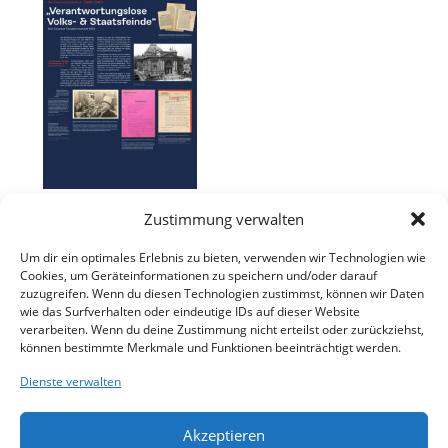
Beispiel 2: Das Rollup
Zustimmung verwalten
„Verantwortungslose Volk-
und Staatsfeinde“
Um dir ein optimales Erlebnis zu bieten, verwenden wir Technologien wie
behandelt die Verfolgung
Cookies, um Geräteinformationen zu speichern und/oder darauf
Homosexueller im
zuzugreifen. Wenn du diesen Technologien zustimmst, können wir Daten
Nationalsozialismus 1933-
wie das Surfverhalten oder eindeutige IDs auf dieser Website
verarbeiten. Wenn du deine Zustimmung nicht erteilst oder zurückziehst,
1945 (Ausschnitt)
können bestimmte Merkmale und Funktionen beeinträchtigt werden.
Dienste verwalten
[Zurück]
Akzeptieren