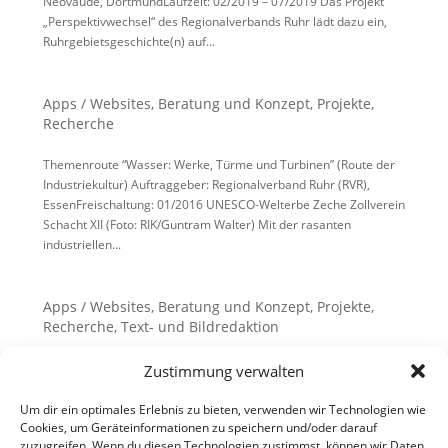
Neovaude, DortmundLaufzeit: 02/2019 – 07/2019 Das Projekt
„Perspektivwechsel“ des Regionalverbands Ruhr lädt dazu ein,
Ruhrgebietsgeschichte(n) auf...
Apps / Websites
,
Beratung und Konzept
,
Projekte
,
Recherche
Themenroute “Wasser: Werke, Türme und Turbinen” (Route der
Industriekultur) Auftraggeber: Regionalverband Ruhr (RVR),
EssenFreischaltung: 01/2016 UNESCO-Welterbe Zeche Zollverein
Schacht XII (Foto: RIK/Guntram Walter) Mit der rasanten
industriellen...
Apps / Websites
,
Beratung und Konzept
,
Projekte
,
Recherche
,
Text- und Bildredaktion
Lost Generation. App zum Ersten Weltkrieg Herausgeber:
Zustimmung verwalten
Volksbund Deutsche Kriegsgräberfürsorge e.V., Kassel, in
Kooperation mit dem Bundesarchiv und mit Unterstützung des
Um dir ein optimales Erlebnis zu bieten, verwenden wir Technologien wie
Cookies, um Geräteinformationen zu speichern und/oder darauf
Deutschen Historischen Museums, BerlinLaufzeit: 12/2013 –
zuzugreifen. Wenn du diesen Technologien zustimmst, können wir Daten
11/2014 (Veröffentlichung...