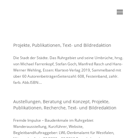
Projekte
,
Publikationen
,
Text- und Bildredaktion
Die Stadt der Städte. Das Ruhrgebiet und seine Umbrüche, hrsg.
von Michael Farrenkopf, Stefan Goch, Manfred Rasch und Hans-
Werner Wehling, Essen: Klartext-Verlag 2019, Sammelband mit
über 60 AutorenbeiträgenSeitenzahl: 608, Festeinband, zahlr.
farb. Abb.ISBN:...
Austellungen
,
Beratung und Konzept
,
Projekte
,
Publikationen
,
Recherche
,
Text- und Bildredaktion
Fremde Impulse – Baudenkmale im Ruhrgebiet
Wanderausstellung, Kurzführer, Website,
BegleitbandAuftraggeber: LWL-Denkmalamt für Westfalen,