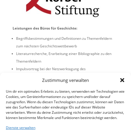
Leistungen des Büros für Geschichte:
Begriffsbestimmungen und Definitionen zu Themenfeldern
zum nächsten Geschichtswettbewerb
Literaturrecherche, Erarbeitung einer Bibliographie zu den
Themenfeldern
Impulsvortrag bei der Netzwerktagung des
Geschichtswettbewerbs
Zustimmung verwalten
am 9.2.2018 in Hamburg
Um dir ein optimales Erlebnis zu bieten, verwenden wir Technologien wie
Cookies, um Geräteinformationen zu speichern und/oder darauf
Das Thema des Geschichtswettbewerbs wurde am 1.9.2018
zuzugreifen. Wenn du diesen Technologien zustimmst, können wir Daten
bekannt gegeben, es lautet: „So geht’s nicht weiter. Krise,
wie das Surfverhalten oder eindeutige IDs auf dieser Website
Umbruch, Aufbruch“, siehe die Website der Körber-Stiftung.
verarbeiten. Wenn du deine Zustimmung nicht erteilst oder zurückziehst,
können bestimmte Merkmale und Funktionen beeinträchtigt werden.
Dienste verwalten