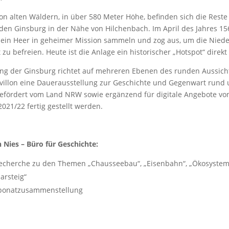
von alten Wäldern, in über 580 Meter Höhe, befinden sich die Reste
n Ginsburg in der Nähe von Hilchenbach. Im April des Jahres 156
ein Heer in geheimer Mission sammeln und zog aus, um die Niede
zu befreien. Heute ist die Anlage ein historischer „Hotspot“ direkt
ung der Ginsburg richtet auf mehreren Ebenen des runden Aussic
illon eine Dauerausstellung zur Geschichte und Gegenwart rund 
 gefördert vom Land NRW sowie ergänzend für digitale Angebote v
021/22 fertig gestellt werden.
 Nies – Büro für Geschichte:
Recherche zu den Themen „Chausseebau“, „Eisenbahn“, „Ökosystem
arsteig“
xponatzusammenstellung