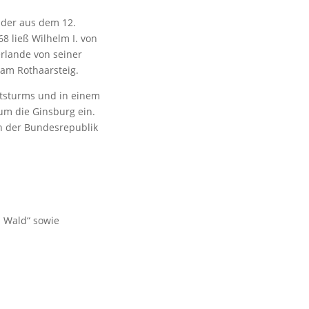
 der aus dem 12.
8 ließ Wilhelm I. von
rlande von seiner
 am Rothaarsteig.
htsturms und in einem
um die Ginsburg ein.
on der Bundesrepublik
 Wald“ sowie