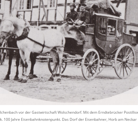
Hilchenbach vor der Gastwirtschaft Wolschendorf. Mit dem Erndtebrücker Postill
k. 100 Jahre Eisenbahnknotenpunkt. Das Dorf der Eisenbahner, Horb am Neckar 1