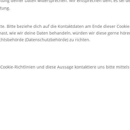
itung deiner Daten widersprechen. Wir entsprechen dem, es sei d
itung.
e. Bitte beziehe dich auf die Kontaktdaten am Ende dieser Cookie
ast, wie wir deine Daten behandeln, würden wir diese gerne höre
ichtsbehörde (Datenschutzbehörde) zu richten.
okie-Richtlinien und diese Aussage kontaktiere uns bitte mittels