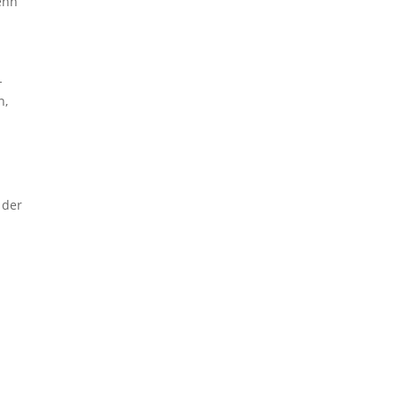
enn
-
n,
 der