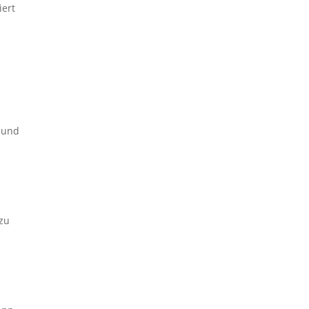
iert
 und
zu