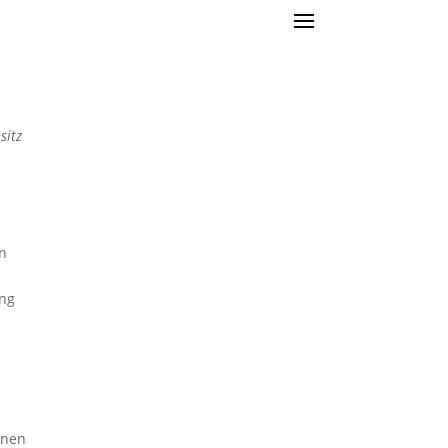
sitz
n
ung
onen