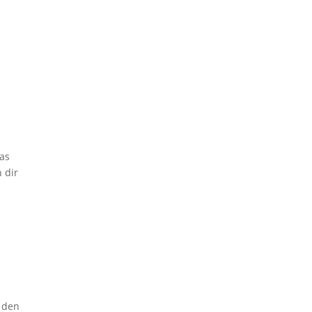
das
 dir
r den