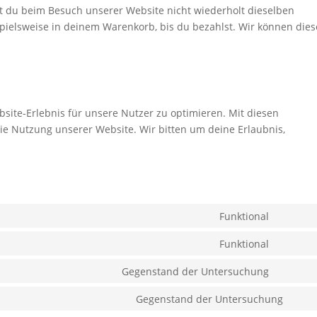
t du beim Besuch unserer Website nicht wiederholt dieselben
spielsweise in deinem Warenkorb, bis du bezahlst. Wir können dies
site-Erlebnis für unsere Nutzer zu optimieren. Mit diesen
 die Nutzung unserer Website. Wir bitten um deine Erlaubnis,
Funktional
Consen
to
Funktional
Consen
service
to
Gegenstand der Untersuchung
wordpr
Consen
service
to
Gegenstand der Untersuchung
cerber-
Cons
service
security