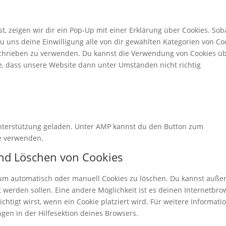
to
divi-
&-
servi
(elegant
anti-
sons
 zeigen wir dir ein Pop-Up mit einer Erklärung über Cookies. Sob
themes)
spam
 du uns deine Einwilligung alle von dir gewählten Kategorien von Co
eschrieben zu verwenden. Du kannst die Verwendung von Cookies ü
te, dass unsere Website dann unter Umständen nicht richtig
-Unterstützung geladen. Unter AMP kannst du den Button zum
te verwenden.
und Löschen von Cookies
um automatisch oder manuell Cookies zu löschen. Du kannst auß
rt werden sollen. Eine andere Möglichkeit ist es deinen Internetbro
chtigt wirst, wenn ein Cookie platziert wird. Für weitere Informati
gen in der Hilfesektion deines Browsers.